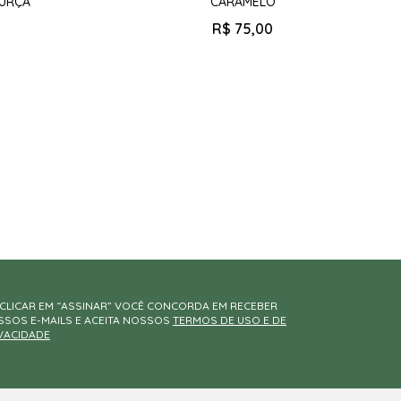
MURÇA
CARAMELO
R$
75
,
00
CLICAR EM “ASSINAR” VOCÊ CONCORDA EM RECEBER
SOS E-MAILS E ACEITA NOSSOS
TERMOS DE USO E DE
VACIDADE