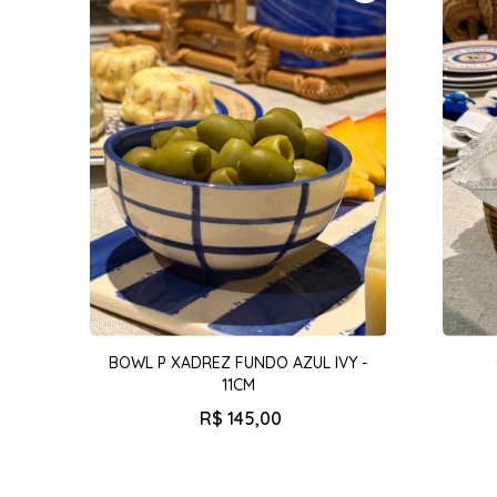
9
º
couve branca
10
º
rattan
BOWL P XADREZ FUNDO AZUL IVY -
11CM
R$
145
,
00