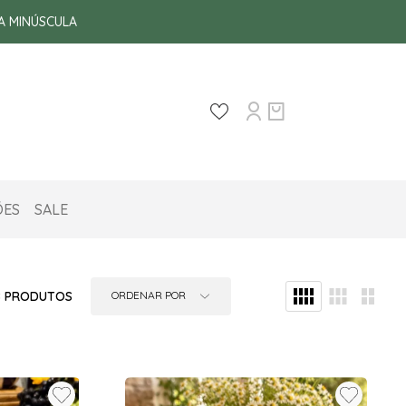
A MINÚSCULA
A MINÚSCULA
ÕES
SALE
8
PRODUTOS
ORDENAR POR