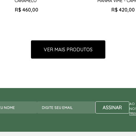
CARAMELO
MANHÃ VIME - CA
R$
460
,
00
R$
420
,
00
AO 
ASSINAR
NOS
PRI